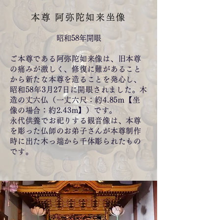
本尊 阿弥陀如来坐像
昭和58年開眼
ご本尊である阿弥陀如来像は、旧本尊
の痛みが激しく、修復に難があること
から新たな本尊を造ることを発心し、
昭和58年3月27日に開眼されました。木
造の丈六仏（一丈六尺：約4.85m【坐
像の場合：約2.43m】）です。
永代供養でお祀りする観音像は、本尊
を彫った仏師のお弟子さんが本尊制作
時に出た木っ端から千体彫られたもの
です。