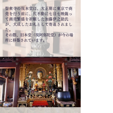
聖衆寺の現本堂は、大正期に東京で商
売を行う前に、穴不動に七日七晩籠っ
て商売繁盛を祈願した加藤伊之助氏
が、大成したお礼として寄進されまし
た。
その際、旧本堂（現阿弥陀堂）が今の場
所に移築されています。