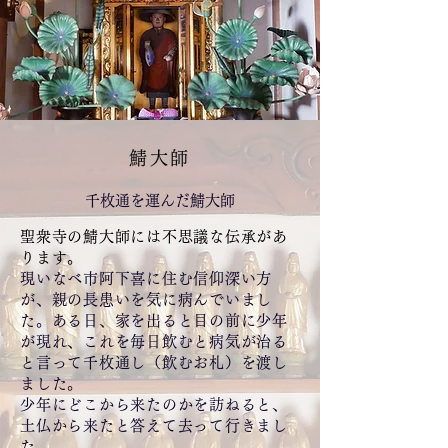
鯖大師
千枚通を運んだ鯖大師
聖衆寺の鯖大師には不思議な伝承があ
ります。
現いなべ市阿下喜に住む信仰深い方
が、親の長患いを気に病んでいまし
た。ある日、家を出ると目の前に少年
が現れ、これを毎日飲むと病気が治る
と言って千枚通し（飲むお札）を渡し
ました。
少年にどこから来たのかを訪ねると、
土仏から来たと答えて去って行きまし
た。