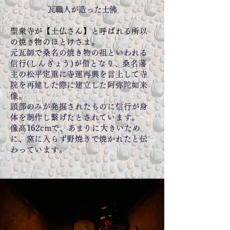
瓦職人が造った土佛
聖衆寺が【土仏さん】と呼ばれる所以
の焼き物のほとけさま。
元瓦師で桑名の焼き物の祖といわれる
信行(しんぎょう)が僧となり、桑名藩
主の松平定重に寺運再興を言上して寺
院を再建した際に建立した阿弥陀如来
像。
頭部のみが発掘されたものに信行が身
体を制作し繋げたとされています。
像高162cmで、あまりに大きいため
に、窯に入らず野焼きで焼かれたと伝
わっています。