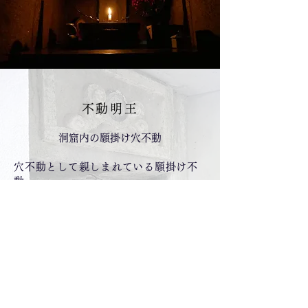
不動明王
洞窟内の願掛け穴不動
穴不動として親しまれている願掛け不
動。
大正時代に本堂を寄進した加藤伊之助
氏が東京で商売を行うにあたり、大成
を祈願し、七日七晩籠って拝み、その
後東京で成就したことでも知られてい
ます。
頭をぶつけるほど低い洞穴を進んだ奥
にお不動さんがお祀りされています。