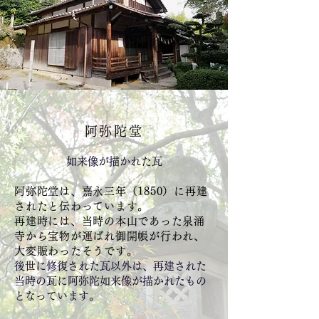
阿弥陀堂
如来像が描かれた瓦
阿弥陀堂は、嘉永三年（1850）に再建
されたと伝わっています。
再建時には、当時の本山であった泉涌
寺から宝物が運ばれ御開帳が行われ、
大変賑わったそうです。
後世に修復された瓦以外は、再建された
当時の瓦に阿弥陀如来像が描かれたもの
となっています。