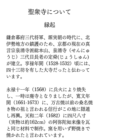
聖衆寺について
縁起
鎌倉幕府三代将軍、源実朝の時代に、北
伊勢地方の鎮護のため、京都の現在の真
言宗泉涌寺派総本山、泉涌寺（せんにゅ
うじ）三代目長老の定舜(じょうしゅん)
が建立。享禄年間（1528-1532）頃には、
四十三坊を有した大寺だったと伝わって
います。
永禄十一年（1568）に兵火により焼失
し、一時は廃寺となりましたが、寛文年
間（1661-1673）に、万古焼以前の桑名焼
き物の祖と言われる信行がこの地に隠遁
し再興。天和二年（1682）に四尺八寸
（実物は約162cm）の阿弥陀如来像を瓦
と同じ材料で制作。窯を用いず野焼きで
焼かれたと言われています。