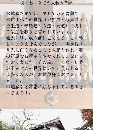
あまねく全ての人救う菩薩
お地蔵さまで親しまれている菩薩で、
六道
すべての世界（地獄道・餓鬼道・
畜生道・修羅道・人道・天道）に現れ
て衆生を救うと言われています。
過去
には、成人前に亡くなることは珍
しくありませんでしたが、子供が親よ
り先に亡くなることは大罪とされ、賽
の河原で石積みをさせられると伝わっ
ておりました。その為、亡くなった我
が子がどこの世界にいても救われるよ
う多くの人が、お地蔵様におすがりし
ました。
傘地蔵など非常に親しまれているほと
けさまです。